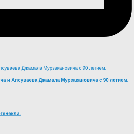
ча и Апсуваева Джамала Мурзакановича с 90 летием.
егенекли.