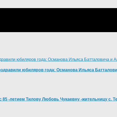
оздравили юбиляров года: Османова Ильяса Батталови
с 85 -летием Тилову Любовь Чукаевну -жительницу с. Т