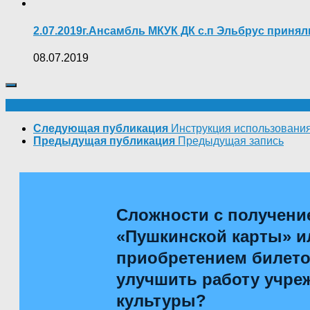
2.07.2019г.Ансамбль МКУК ДК с.п Эльбрус приня
08.07.2019
Следующая публикация
Инструкция использования
Предыдущая публикация
Предыдущая запись
Сложности с получени
«Пушкинской карты» и
приобретением билетов
улучшить работу учре
культуры?