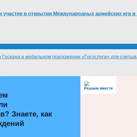
ли участие в открытии Международных армейских игр в
 Госкана в мобильном приложении «Госуслуги» для считы
Решаем вместе
ем
ли
? Знаете, как
ждений