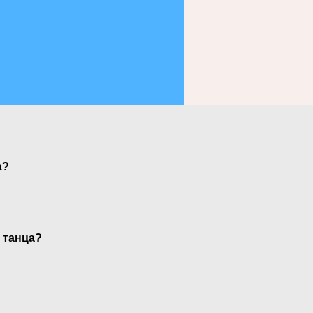
а?
 танца?