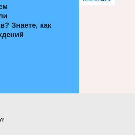
ем
ли
? Знаете, как
ждений
а?