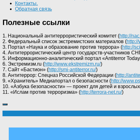
Контакты.
Обратная связь
Полезные ссылки
1. Национальный антитеррористический комитет (
http://nac
2. Федеральный список экстремистских материалов (
http:/
3. Портал «Наука и образование против террора» (
http://s
4. Антитеррористический центр государств-участников СНГ
5. Информационно-аналитический портал «Antiterror Today
6. Экстремизм.ru (
http://www.ekstremizm.ru/
)
7. Сайт «Бастион» (
http://smi-antiterror.ru/
)
8. Антитеррор: Спецназ Российской Федерации (
http://antite
9. «Хранитель» Медиапортал о безопасности (
http://www.ps
10. «Азбука безопасности» — проект для детей и взрослых
11. «Ислам против терроризма» (
http://terrora-net.ru/
)