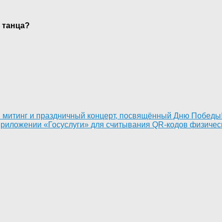
 танца?
ый митинг и праздничный концерт, посвящённый Дню Победы
приложении «Госуслуги» для считывания QR-кодов физиче