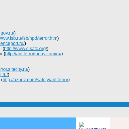
.gov.ru/
)
/www.fsb.ru/fsb/npd/terror.htm
)
cienceport.ru/
)
 (
http://www.cisatc.org/
)
» (
http://antiterrortoday.com/ru/
)
rror.sitecity.ru/
)
j.ru/
)
 (
http://azbez.com/safety/antiterror
)
Решаем вместе